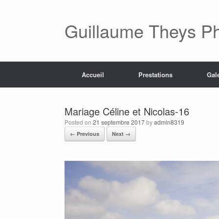
Skip
to
content
Guillaume Theys P
Accueil
Prestations
Gal
Mariage Céline et Nicolas-16
Posted on
21 septembre 2017
by
admin8319
← Previous
Next →