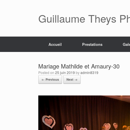
Skip
to
content
Guillaume Theys P
Accueil
Prestations
Gal
Mariage Mathilde et Amaury-30
Posted on
25 juin 2019
by
admin8319
← Previous
Next →