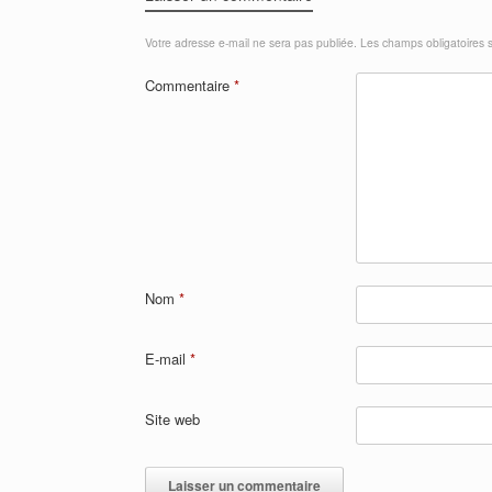
Votre adresse e-mail ne sera pas publiée.
Les champs obligatoires 
Commentaire
*
Nom
*
E-mail
*
Site web