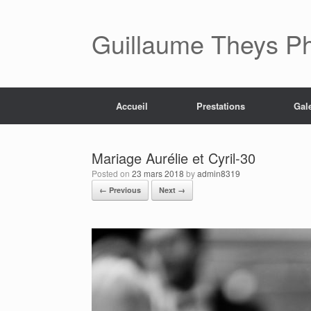
Skip
to
content
Guillaume Theys P
Accueil
Prestations
Gal
Mariage Aurélie et Cyril-30
Posted on
23 mars 2018
by
admin8319
← Previous
Next →