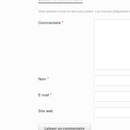
Votre adresse e-mail ne sera pas publiée.
Les champs obligatoires 
Commentaire
*
Nom
*
E-mail
*
Site web