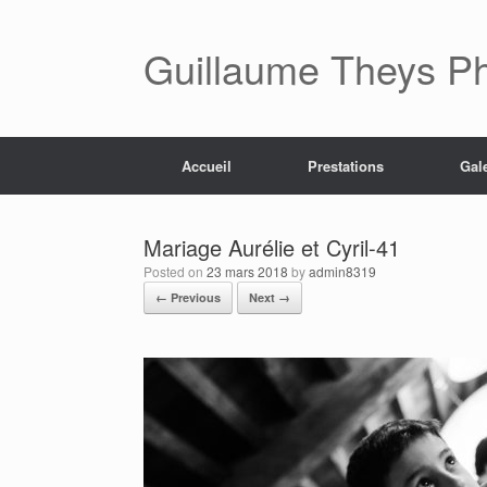
Skip
to
content
Guillaume Theys P
Accueil
Prestations
Gal
Mariage Aurélie et Cyril-41
Posted on
23 mars 2018
by
admin8319
← Previous
Next →