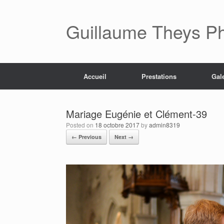
Skip
to
content
Guillaume Theys P
Accueil
Prestations
Gal
Mariage Eugénie et Clément-39
Posted on
18 octobre 2017
by
admin8319
← Previous
Next →