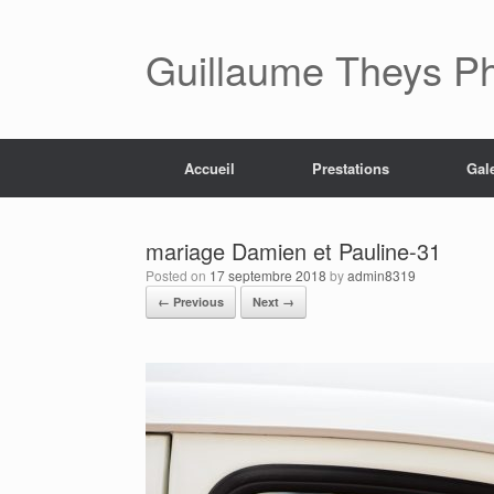
Skip
to
content
Guillaume Theys P
Accueil
Prestations
Gal
mariage Damien et Pauline-31
Posted on
17 septembre 2018
by
admin8319
← Previous
Next →