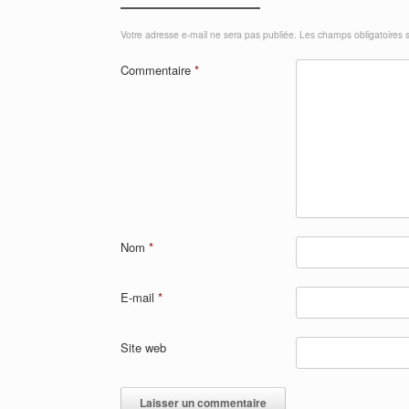
Votre adresse e-mail ne sera pas publiée.
Les champs obligatoires 
Commentaire
*
Nom
*
E-mail
*
Site web