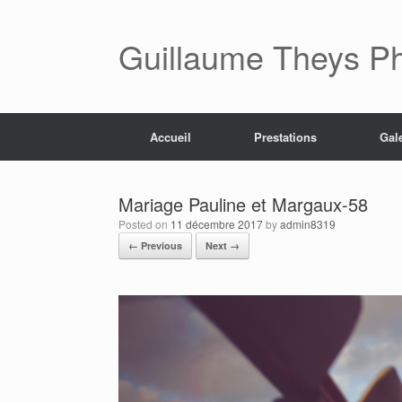
Skip
to
content
Guillaume Theys P
Accueil
Prestations
Gal
Mariage Pauline et Margaux-58
Posted on
11 décembre 2017
by
admin8319
← Previous
Next →