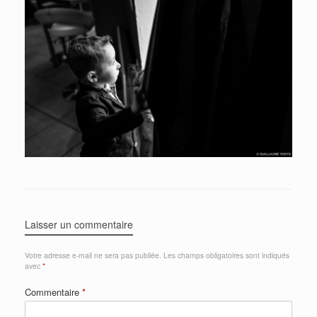
Laisser un commentaire
Votre adresse e-mail ne sera pas publiée.
Les champs obligatoires sont indiqués
avec
*
Commentaire
*