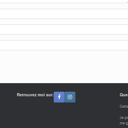
Retrouvez moi sur:
Que
Cette
Je p
me
c