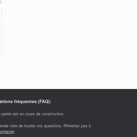
stions fréquentes (FAQ):
 partie est en cours de construction.
rends note de toutes vos questions. N'hésitez pas à
ontacter
.