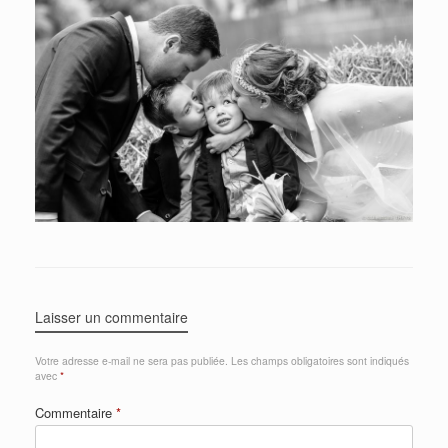
Laisser un commentaire
Votre adresse e-mail ne sera pas publiée.
Les champs obligatoires sont indiqués
avec
*
Commentaire
*