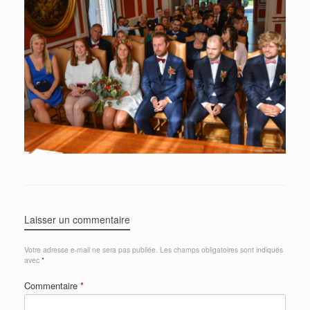
Laisser un commentaire
Votre adresse e-mail ne sera pas publiée.
Les champs obligatoires sont indiqués
avec
*
Commentaire
*