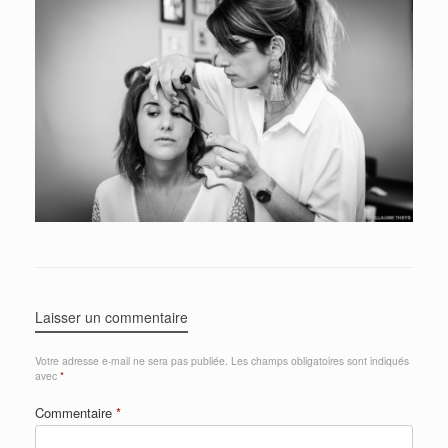
Laisser un commentaire
Votre adresse e-mail ne sera pas publiée.
Les champs obligatoires sont indiqués
avec
*
Commentaire
*