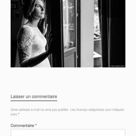
Laisser un commentaire
Votre adresse e-mail ne sera pas publiée.
Les champs obligatoires sont indiqués
avec
*
Commentaire
*