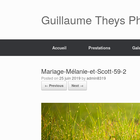
Skip
to
content
Guillaume Theys P
Accueil
Prestations
Gal
Mariage-Mélanie-et-Scott-59-2
Posted on
25 juin 2019
by
admin8319
← Previous
Next →