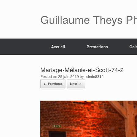
Skip
to
content
Guillaume Theys P
Accueil
Prestations
Gal
Mariage-Mélanie-et-Scott-74-2
Posted on
25 juin 2019
by
admin8319
← Previous
Next →