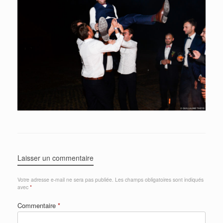
Laisser un commentaire
Votre adresse e-mail ne sera pas publiée.
Les champs obligatoires sont indiqués
avec
*
Commentaire
*