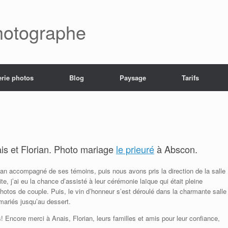
hotographe
erie photos
Blog
Paysage
Tarifs
ais et Florian. Photo mariage
le prieuré
à Abscon.
ian accompagné de ses témoins, puis nous avons pris la direction de la salle
e, j’ai eu la chance d’assisté à leur cérémonie laïque qui était pleine
photos de couple. Puis, le vin d’honneur s’est déroulé dans la charmante salle
s mariés jusqu’au dessert.
! Encore merci à Anais, Florian, leurs familles et amis pour leur confiance,