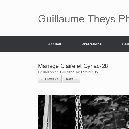
Skip
to
content
Guillaume Theys P
Accueil
Prestations
Gal
Mariage Claire et Cyriac-28
Posted on
14 avril 2025
by
admin8319
← Previous
Next →