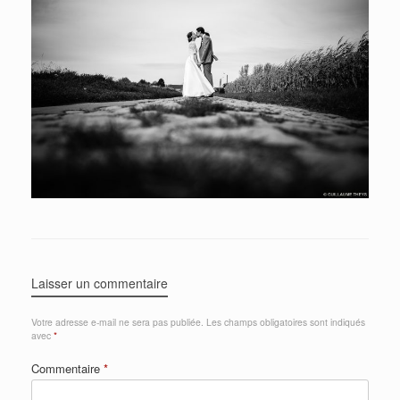
Laisser un commentaire
Votre adresse e-mail ne sera pas publiée.
Les champs obligatoires sont indiqués
avec
*
Commentaire
*