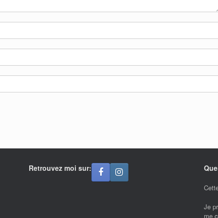
Retrouvez moi sur:
Que
Cette
Je p
me
c