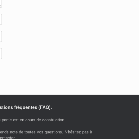
stions fréquentes (FAQ):
 partie est en cours de construction.
rends note de toutes vos questions. N'hésitez pas à
ontacter
.