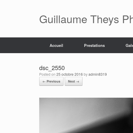
Skip
to
content
Guillaume Theys P
Accueil
Prestations
Gal
dsc_2550
Posted on
25 octobre 2016
by
admin8319
← Previous
Next →