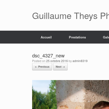
Skip
to
content
Guillaume Theys P
Accueil
Prestations
Gal
dsc_4327_new
Posted on
25 octobre 2016
by
admin8319
← Previous
Next →