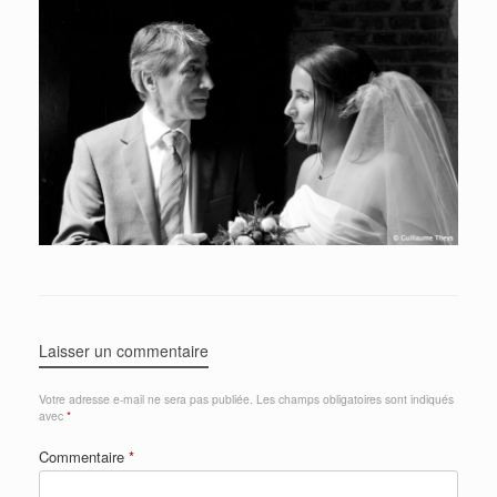
Laisser un commentaire
Votre adresse e-mail ne sera pas publiée.
Les champs obligatoires sont indiqués
avec
*
Commentaire
*