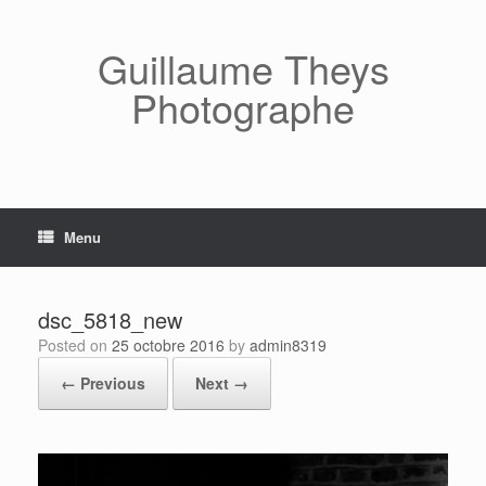
Skip
to
content
Guillaume Theys
Photographe
Menu
dsc_5818_new
Posted on
25 octobre 2016
by
admin8319
← Previous
Next →