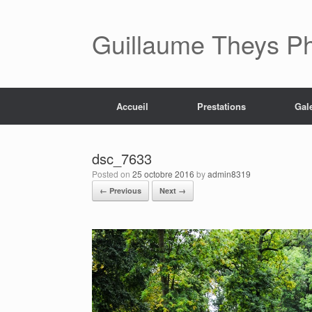
Skip
to
content
Guillaume Theys P
Accueil
Prestations
Gal
dsc_7633
Posted on
25 octobre 2016
by
admin8319
← Previous
Next →