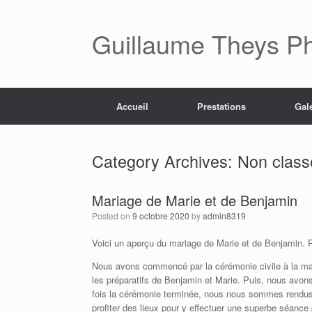
Skip
to
content
Guillaume Theys P
Accueil
Prestations
Gal
Category Archives:
Non class
Mariage de Marie et de Benjamin
Posted on
9 octobre 2020
by
admin8319
Voici un aperçu du mariage de Marie et de Benjamin. 
Nous avons commencé par la cérémonie civile à la mai
les préparatifs de Benjamin et Marie. Puis, nous avons 
fois la cérémonie terminée, nous nous sommes rendus l
profiter des lieux pour y effectuer une superbe séance