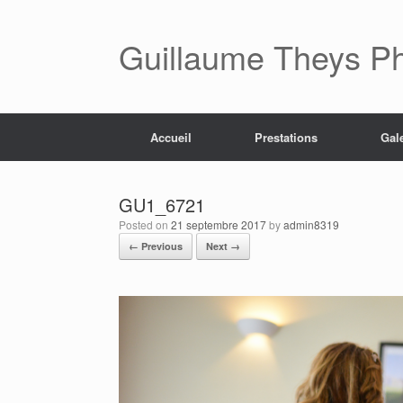
Skip
to
content
Guillaume Theys P
Accueil
Prestations
Gal
GU1_6721
Posted on
21 septembre 2017
by
admin8319
← Previous
Next →