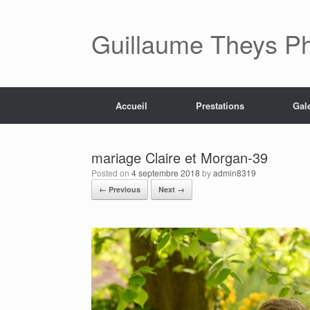
Skip
to
content
Guillaume Theys P
Accueil
Prestations
Gal
mariage Claire et Morgan-39
Posted on
4 septembre 2018
by
admin8319
← Previous
Next →