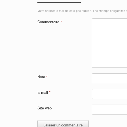
Votre adresse e-mail ne sera pas publiée.
Les champs obligatoires 
Commentaire
*
Nom
*
E-mail
*
Site web