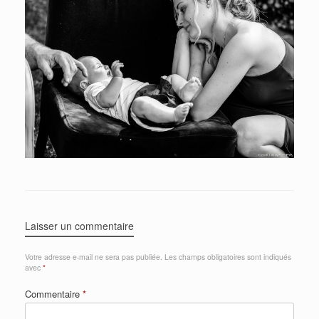
Laisser un commentaire
Votre adresse e-mail ne sera pas publiée.
Les champs obligatoires sont indiqués
avec
*
Commentaire
*