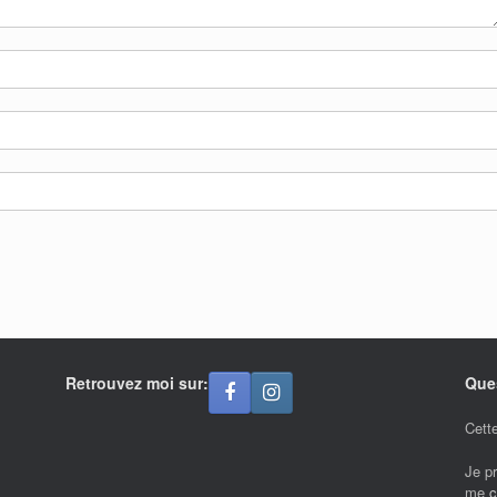
Retrouvez moi sur:
Que
Cette
Je p
me
c