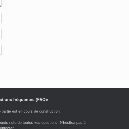
stions fréquentes (FAQ):
 partie est en cours de construction.
rends note de toutes vos questions. N'hésitez pas à
ontacter
.