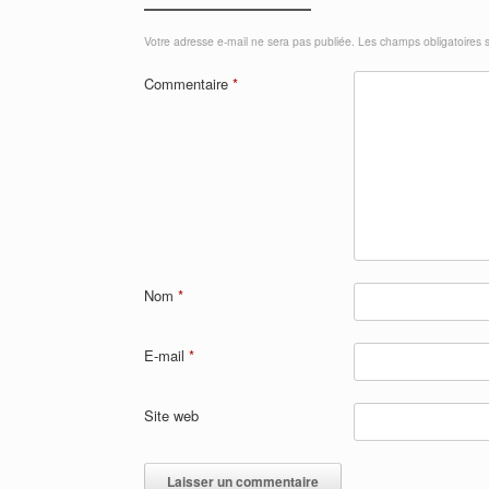
Votre adresse e-mail ne sera pas publiée.
Les champs obligatoires 
Commentaire
*
Nom
*
E-mail
*
Site web