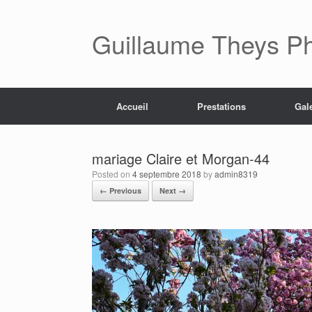
Skip
to
content
Guillaume Theys P
Accueil
Prestations
Gal
mariage Claire et Morgan-44
Posted on
4 septembre 2018
by
admin8319
← Previous
Next →