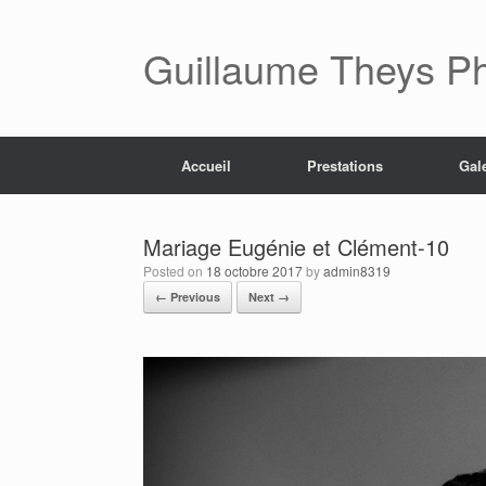
Skip
to
content
Guillaume Theys P
Accueil
Prestations
Gal
Mariage Eugénie et Clément-10
Posted on
18 octobre 2017
by
admin8319
← Previous
Next →