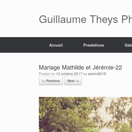
Skip
to
content
Guillaume Theys P
Accueil
Prestations
Gal
Mariage Mathilde et Jérémie-22
Posted on
12 octobre 2017
by
admin8319
← Previous
Next →