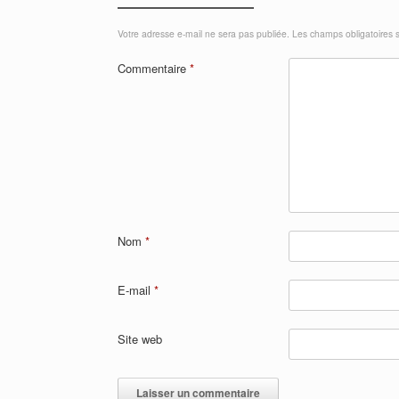
Votre adresse e-mail ne sera pas publiée.
Les champs obligatoires 
Commentaire
*
Nom
*
E-mail
*
Site web