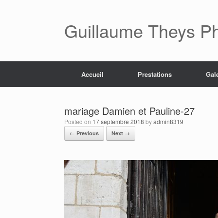
Skip
to
content
Guillaume Theys P
Accueil
Prestations
Gal
mariage Damien et Pauline-27
Posted on
17 septembre 2018
by
admin8319
← Previous
Next →