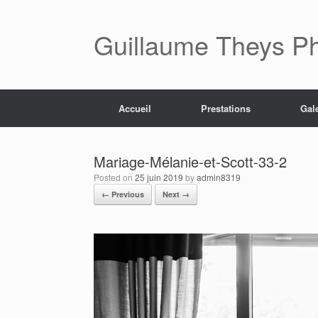
Skip
to
content
Guillaume Theys P
Accueil
Prestations
Gal
Mariage-Mélanie-et-Scott-33-2
Posted on
25 juin 2019
by
admin8319
← Previous
Next →