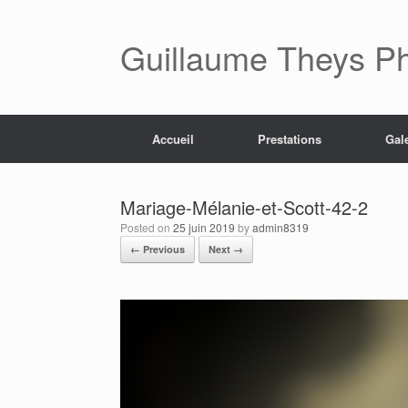
Skip
to
content
Guillaume Theys P
Accueil
Prestations
Gal
Mariage-Mélanie-et-Scott-42-2
Posted on
25 juin 2019
by
admin8319
← Previous
Next →