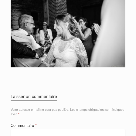
Laisser un commentaire
Votre adresse e-mail ne sera pas publiée.
Les champs obligatoires sont indiqués
avec
*
Commentaire
*