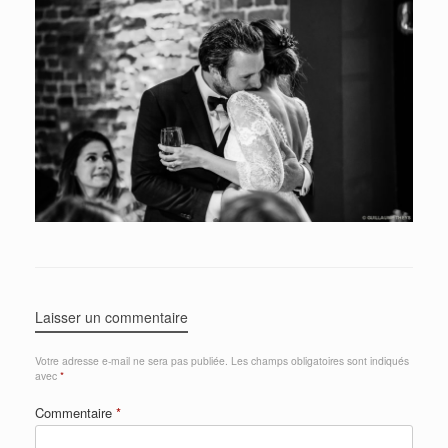
Laisser un commentaire
Votre adresse e-mail ne sera pas publiée.
Les champs obligatoires sont indiqués
avec
*
Commentaire
*