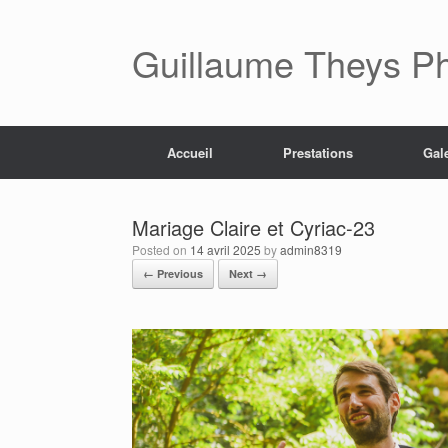
Skip
to
content
Guillaume Theys P
Accueil
Prestations
Gal
Mariage Claire et Cyriac-23
Posted on
14 avril 2025
by
admin8319
← Previous
Next →