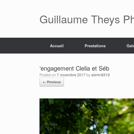
Skip
to
content
Guillaume Theys P
Accueil
Prestations
Gal
‘engagement Clelia et Séb
Posted on
7 novembre 2017
by
admin8319
← Previous